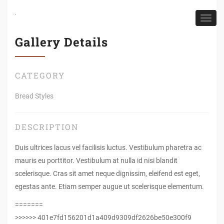
Toggl
navig
Gallery Details
CATEGORY
Bread Styles
DESCRIPTION
Duis ultrices lacus vel facilisis luctus. Vestibulum pharetra ac
mauris eu porttitor. Vestibulum at nulla id nisi blandit
scelerisque. Cras sit amet neque dignissim, eleifend est eget,
egestas ante. Etiam semper augue ut scelerisque elementum.
=======
>>>>>> 401e7fd156201d1a409d9309df2626be50e300f9