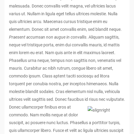
malesuada. Donec convallis velit magna, vel ultricies lacus
varius ut. Nullam in ligula eget tellus ultrices molestie. Nulla
quis ultricies arcu. Maecenas cursus tristique enim eu
elementum. Donec sit amet convallis enim, sed blandit neque.
Praesent accumsan non augue in convallis
. Aliquam sagittis,
neque vel tristique porta, enim dui convallis mauris, id mattis
enim lorem eu erat. Nam quis ante in elit maximus laoreet.
Phasellus urna neque, tempus non sagittis non, venenatis vel
mauris. Curabitur ac nibh rutrum, congue libero sit amet,
commodo ipsum. Class aptent taciti sociosqu ad litora
torquent per conubia nostra, per inceptos himenaeos. Nulla
molestie blandit sodales. Cras elementum nisl nulla, vehicula
ultrices velit sagittis sed. Donec faucibus id risus nec vulputate.
Donec ullamcorper finibus eros at
commodo. Nam mollis neque at dolor
suscipit, ac posuere nunc luctus. Phasellus a porttitor turpis,
quis ullamcorper libero. Fusce et velit ac ligula ultricies suscipit