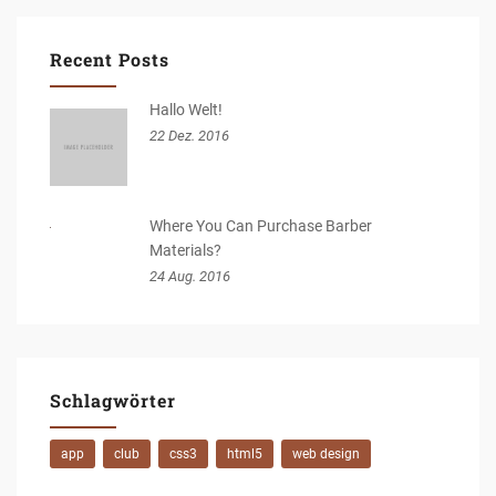
Recent Posts
Hallo Welt!
22 Dez. 2016
Where You Can Purchase Barber
Materials?
24 Aug. 2016
Schlagwörter
app
club
css3
html5
web design