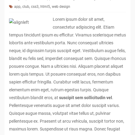
,
,
,
,
app
club
css3
html5
web design
Lorem ipsum dolor sit amet,
consectetur adipiscing elit. Etiam
tempus tincidunt ipsum eu efficitur. Vivamus scelerisque metus
lobortis ante vestibulum porta. Nunc consequat ultricies
neque, id dignissim turpis suscipit eget. Vestibulum augue felis,
blandit eu felis sed, imperdiet consequat sem. Quisque rhoncus
posuere congue. Nam a ultricies nisi. Aliquam placerat aliquet
lorem quis tempus. Ut posuere consequat eros, non dapibus
sapien efficitur fringilla. Curabitur velit lacus, fermentum
elementum enim eget, rutrum egestas turpis. Quisque
vestibulum blandit eros, at
suscipit sem sollicitudin vel
.
Pellentesque venenatis augue sit amet dolor suscipit varius.
Quisque augue massa, volutpat vitae tellus ut, pulvinar
pellentesque ex. Praesent ut arcu vehicula, suscipit tortor non,
maximus lorem. Suspendisse ut risus magna. Donec feugiat