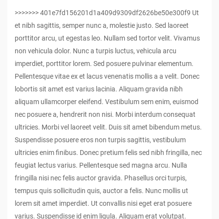
>>>>>>> 401e7fd156201d1a409d9309df2626be50e300f9 Ut
et nibh sagittis, semper nunc a, molestie justo. Sed laoreet
porttitor arcu, ut egestas leo. Nullam sed tortor velit. Vivamus
non vehicula dolor. Nunc a turpis luctus, vehicula arcu
imperdiet, porttitor lorem. Sed posuere pulvinar elementum.
Pellentesque vitae ex et lacus venenatis mollis a a velit. Donec
lobortis sit amet est varius lacinia. Aliquam gravida nibh
aliquam ullamcorper eleifend. Vestibulum sem enim, euismod
nec posuere a, hendrerit non nisi. Morbi interdum consequat
ultricies. Morbi vel laoreet velit. Duis sit amet bibendum metus.
Suspendisse posuere eros non turpis sagittis, vestibulum
ultricies enim finibus. Donec pretium felis sed nibh fringilla, nec
feugiat lectus varius. Pellentesque sed magna arcu. Nulla
fringilla nisi nec felis auctor gravida. Phasellus orci turpis,
tempus quis sollicitudin quis, auctor a felis. Nunc mollis ut
lorem sit amet imperdiet. Ut convallis nisi eget erat posuere
varius. Suspendisse id enim ligula. Aliquam erat volutpat.